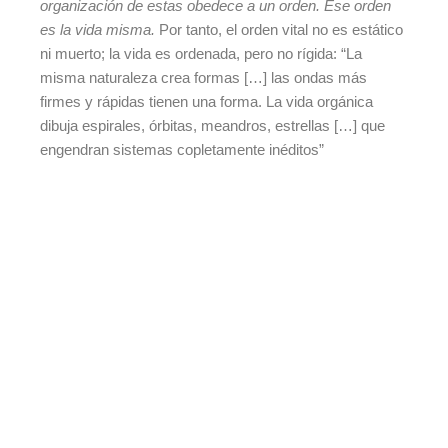
organización de estas obedece a un orden. Ese orden
es la vida misma.
Por tanto, el orden vital no es estático
ni muerto; la vida es ordenada, pero no rígida: “La
misma naturaleza crea formas […] las ondas más
firmes y rápidas tienen una forma. La vida orgánica
dibuja espirales, órbitas, meandros, estrellas […] que
engendran sistemas copletamente inéditos”
09/13/2022
La existencia de los tatuajes es algo de lo
que se tiene constancia desde hace miles
de años y en una gran variedad de
culturas; se sabe que la primera persona a
la que se le encontró un tatuaje fue
encontrada en los Alpes italianos y vivió
hace más de 5000 años,